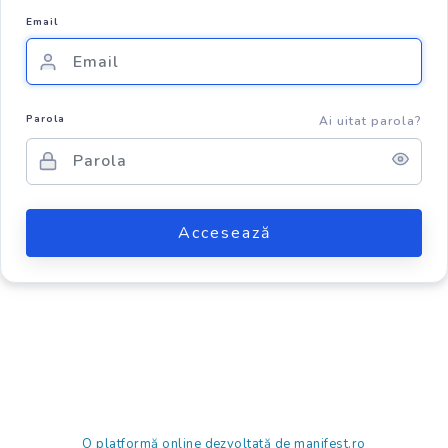
Email
Parola
Ai uitat parola?
Accesează
O platformă online dezvoltată de manifest.ro